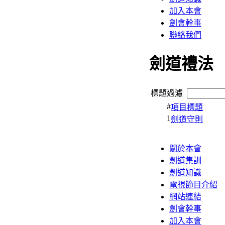
加入本會
劍會幹事
聯絡我們
劍道禮法
標題過濾
#
項目標題
1
劍道守則
關於本會
劍道集訓
劍道知識
電視節目介紹
網站連結
劍會幹事
加入本會